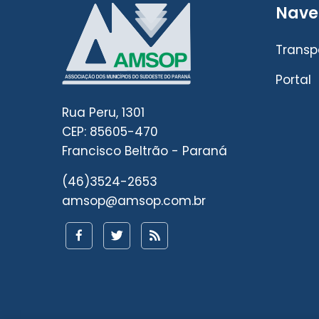
Nave
Transp
Portal
Rua Peru, 1301
CEP: 85605-470
Francisco Beltrão - Paraná
(46)3524-2653
amsop@amsop.com.br