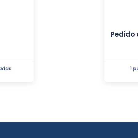
Pedido 
radas
1 